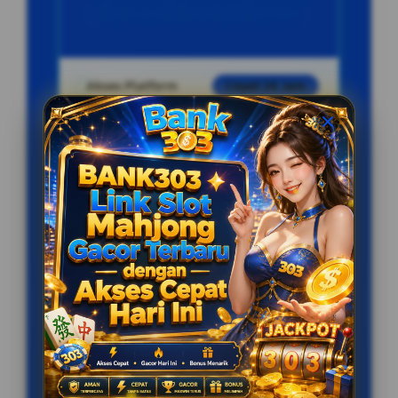
MAHJONG BANK303
Akses Platform
Cepat 24 Jam
Metode Deposit
Praktis & Cepat
Pilihan
Mahjong
Permainan
Populer
Promo Member
Promo Harian
KEUNGGULAN AKSES BANK303
LINK MAHJONG GACOR TERBARU