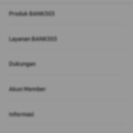
Buka
Footer Navigation
Produk BANK303
Buka
Layanan BANK303
Buka
Dukungan
Buka
Akun Member
Buka
Informasi
Buka