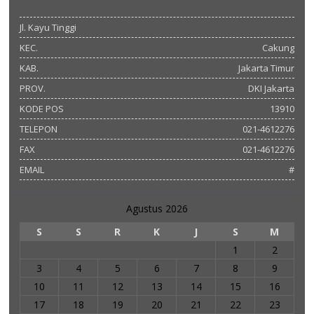
Jl. Kayu Tinggi
KEC.
Cakung
KAB.
Jakarta Timur
PROV.
DKI Jakarta
KODE POS
13910
TELEPON
021-4612276
FAX
021-4612276
EMAIL
#
Agustus 2026
S
S
R
K
J
S
M
1
2
3
4
5
6
7
8
9
10
11
12
13
14
15
16
17
18
19
20
21
22
23