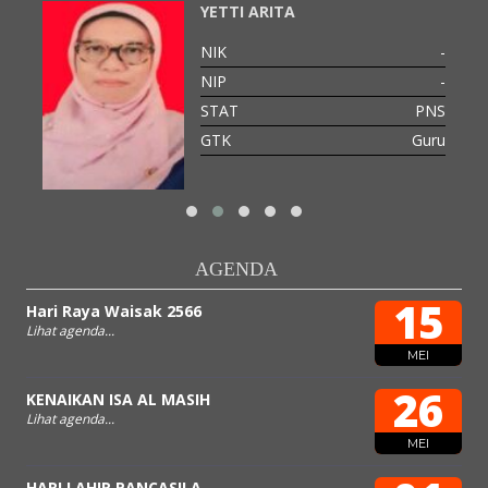
YETTI ARITA
-
NIK
-
-
NIP
-
PNS
STAT
PNS
Guru
GTK
Guru
AGENDA
15
Hari Raya Waisak 2566
Lihat agenda...
MEI
26
KENAIKAN ISA AL MASIH
Lihat agenda...
MEI
HARI LAHIR PANCASILA