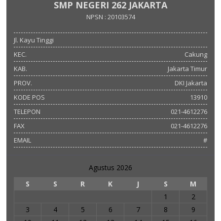
SMP NEGERI 262 JAKARTA
NPSN : 20103574
Jl. Kayu Tinggi
KEC.
Cakung
KAB.
Jakarta Timur
PROV.
DKI Jakarta
KODE POS
13910
TELEPON
021-4612276
FAX
021-4612276
EMAIL
#
Agustus 2026
S
S
R
K
J
S
M
1
2
3
4
5
6
7
8
9