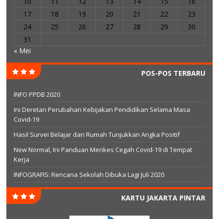
10
11
12
13
14
15
16
17
18
19
20
21
22
23
24
25
26
27
28
29
30
31
« Mei
POS-POS TERBARU
INFO PPDB 2020
Ini Deretan Perubahan Kebijakan Pendidikan Selama Masa
Covid-19
Hasil Survei Belajar dari Rumah Tunjukkan Angka Positif
New Normal, Ini Panduan Menkes Cegah Covid-19 di Tempat
Kerja
INFOGRAFIS: Rencana Sekolah Dibuka Lagi Juli 2020
KARTU JAKARTA PINTAR