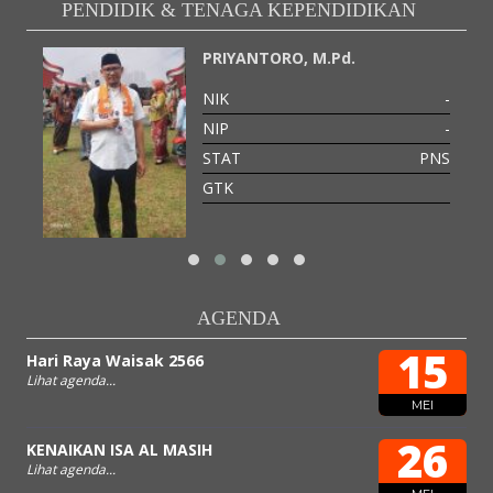
PENDIDIK & TENAGA KEPENDIDIKAN
PRIYANTORO, M.Pd.
-
NIK
-
-
NIP
-
PNS
STAT
PNS
TLAK
GTK
AGENDA
15
Hari Raya Waisak 2566
Lihat agenda...
MEI
26
KENAIKAN ISA AL MASIH
Lihat agenda...