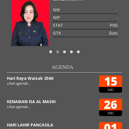
-
NIK
-
-
NIP
-
PNS
STAT
PNS
GTK
Guru
AGENDA
15
Hari Raya Waisak 2566
Lihat agenda...
MEI
26
KENAIKAN ISA AL MASIH
Lihat agenda...
MEI
01
HARI LAHIR PANCASILA