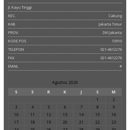
Jl. Kayu Tinggi
KEC.
Cakung
KAB.
Jakarta Timur
PROV.
DKI Jakarta
KODE POS
13910
TELEPON
021-4612276
FAX
021-4612276
EMAIL
#
Agustus 2026
S
S
R
K
J
S
M
1
2
3
4
5
6
7
8
9
10
11
12
13
14
15
16
17
18
19
20
21
22
23
24
25
26
27
28
29
30