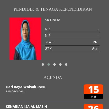
PENDIDIK & TENAGA KEPENDIDIKAN
SATINEM
-
NIK
-
-
NIP
-
PNS
STAT
PNS
GTK
Guru
AGENDA
15
Hari Raya Waisak 2566
Lihat agenda...
MEI
26
KENAIKAN ISA AL MASIH