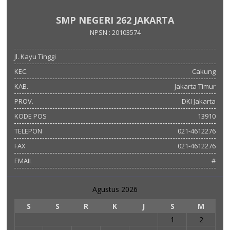
SMP NEGERI 262 JAKARTA
NPSN : 20103574
Jl. Kayu Tinggi
KEC.
Cakung
KAB.
Jakarta Timur
PROV.
DKI Jakarta
KODE POS
13910
TELEPON
021-4612276
FAX
021-4612276
EMAIL
#
Agustus 2026
S
S
R
K
J
S
M
1
2