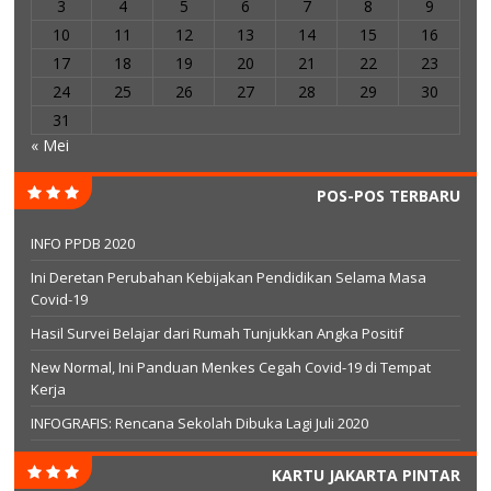
3
4
5
6
7
8
9
10
11
12
13
14
15
16
17
18
19
20
21
22
23
24
25
26
27
28
29
30
31
« Mei
POS-POS TERBARU
INFO PPDB 2020
Ini Deretan Perubahan Kebijakan Pendidikan Selama Masa
Covid-19
Hasil Survei Belajar dari Rumah Tunjukkan Angka Positif
New Normal, Ini Panduan Menkes Cegah Covid-19 di Tempat
Kerja
INFOGRAFIS: Rencana Sekolah Dibuka Lagi Juli 2020
KARTU JAKARTA PINTAR