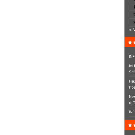
« 
IN
Ini
Se
Has
Pos
New
di 
INF