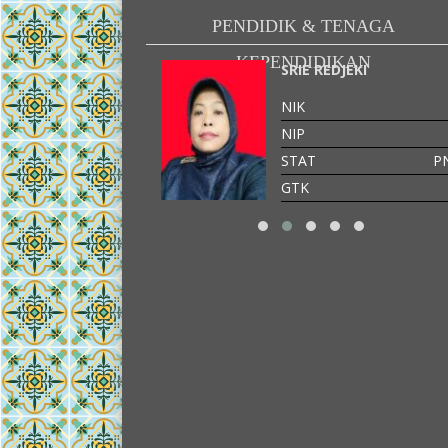
PENDIDIK & TENAGA
KEPENDIDIKAN
MSURIH
SRIE REDJEKI
-
NIK
-
NIP
T
PNS
STAT
P
GTK