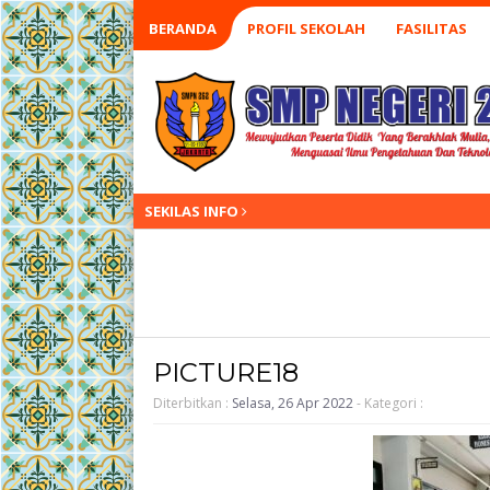
BERANDA
PROFIL SEKOLAH
FASILITAS
SEKILAS INFO
PICTURE18
Diterbitkan :
Selasa, 26 Apr 2022
- Kategori :