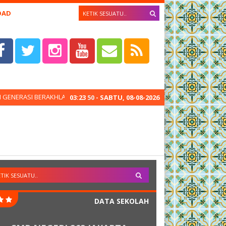
OAD
I BERAKHLAK MULIA, CERDAS, DAN DEMOKRATIS MENGAKAR PADA BUDAY
03
:
23
51
- SABTU, 08-08-2026
DATA SEKOLAH