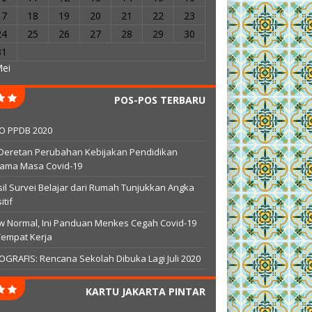
17
18
19
20
21
22
23
24
25
26
27
28
29
30
31
Mei
POS-POS TERBARU
FO PPDB 2020
 Deretan Perubahan Kebijakan Pendidikan
lama Masa Covid-19
il Survei Belajar dari Rumah Tunjukkan Angka
itif
 Normal, Ini Panduan Menkes Cegah Covid-19
Tempat Kerja
OGRAFIS: Rencana Sekolah Dibuka Lagi Juli 2020
KARTU JAKARTA PINTAR