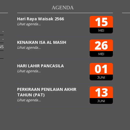
AGENDA
15
Hari Raya Waisak 2566
AGUS PURBYANTORO
Lihat agenda...
-
NIK
-
MEI
-
NIP
-
26
KENAIKAN ISA AL MASIH
NS
STAT
PNS
Lihat agenda...
GTK
Wakil Kurikulum
MEI
01
HARI LAHIR PANCASILA
Lihat agenda...
JUNI
13
PERKIRAAN PENILAIAN AKHIR
TAHUN (PAT)
Lihat agenda...
JUNI