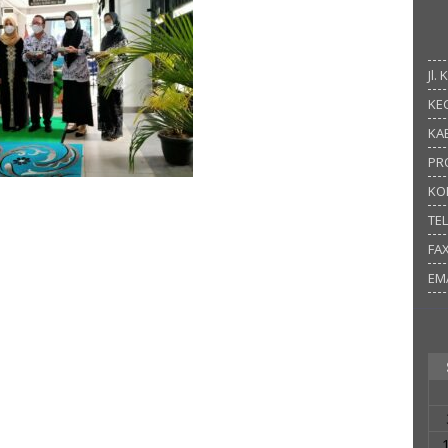
Jl.
KEC
KAB
PR
KO
TE
FA
EM