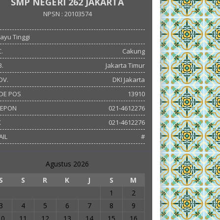
SMP NEGERI 262 JAKARTA
NPSN : 20103574
 Kayu Tinggi
.
Cakung
.
Jakarta Timur
OV.
DKI Jakarta
DE POS
13910
LEPON
021-4612276
X
021-4612276
AIL
#
Agustus 2026
S
S
R
K
J
S
M
1
2
3
4
5
6
7
8
9
10
11
12
13
14
15
16