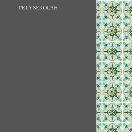
PETA SEKOLAH
MUH. CHAIRUL FAHMI
BOY PERMANA
NIK
-
NIK
NIP
-
NIP
STAT
PNS
STAT
GTK
Guru
GTK