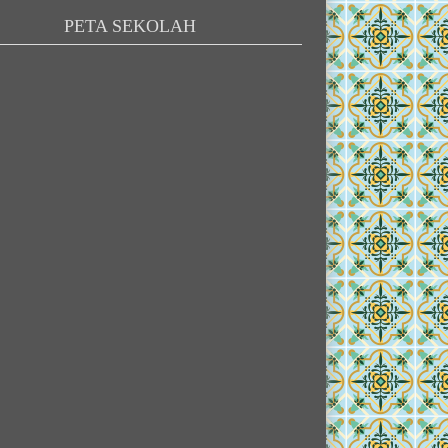
PETA SEKOLAH
RONNI KOESNANDAR
BOY PERMANA
NIK
-
NIK
NIP
-
NIP
STAT
PNS
STAT
GTK
PLT. KASATLAK
GTK