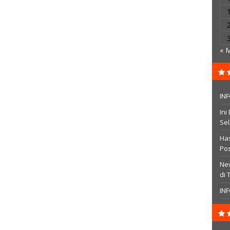
« 
IN
Ini
Se
Has
Pos
New
di 
INF