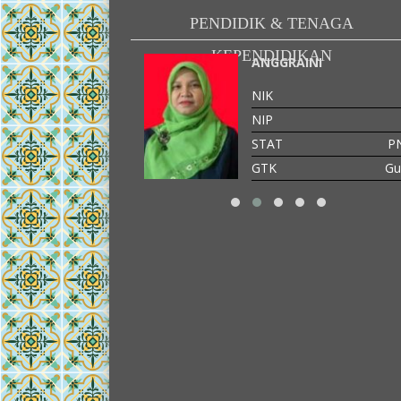
PENDIDIK & TENAGA
KEPENDIDIKAN
 REDJEKI
ANGGRAINI
-
NIK
-
NIP
T
PNS
STAT
P
GTK
Gu