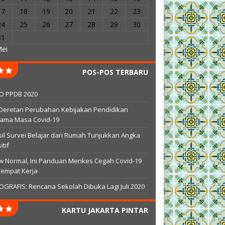
17
18
19
20
21
22
23
24
25
26
27
28
29
30
31
Mei
POS-POS TERBARU
FO PPDB 2020
 Deretan Perubahan Kebijakan Pendidikan
lama Masa Covid-19
il Survei Belajar dari Rumah Tunjukkan Angka
itif
 Normal, Ini Panduan Menkes Cegah Covid-19
Tempat Kerja
OGRAFIS: Rencana Sekolah Dibuka Lagi Juli 2020
KARTU JAKARTA PINTAR