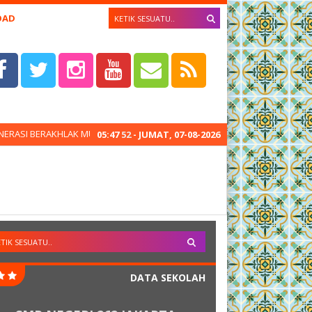
OAD
ERAKHLAK MULIA, CERDAS, DAN DEMOKRATIS MENGAKAR PADA BUDAYA B
05
:
47
53
- JUMAT, 07-08-2026
DATA SEKOLAH