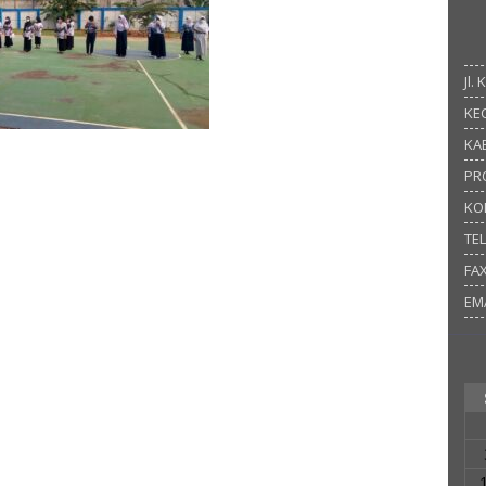
Jl.
KEC
KAB
PR
KO
TE
FA
EM