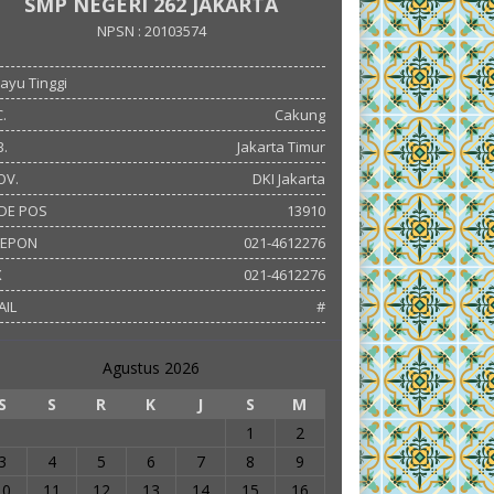
SMP NEGERI 262 JAKARTA
NPSN : 20103574
 Kayu Tinggi
.
Cakung
.
Jakarta Timur
OV.
DKI Jakarta
DE POS
13910
LEPON
021-4612276
X
021-4612276
AIL
#
Agustus 2026
S
S
R
K
J
S
M
1
2
3
4
5
6
7
8
9
10
11
12
13
14
15
16