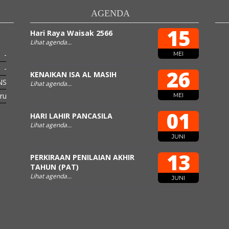
AGENDA
15
Hari Raya Waisak 2566
SRI SETIAWATI
Lihat agenda...
-
NIK
-
MEI
-
NIP
-
26
KENAIKAN ISA AL MASIH
NS
STAT
PNS
Lihat agenda...
ru
GTK
Guru
MEI
01
HARI LAHIR PANCASILA
Lihat agenda...
JUNI
13
PERKIRAAN PENILAIAN AKHIR
TAHUN (PAT)
Lihat agenda...
JUNI