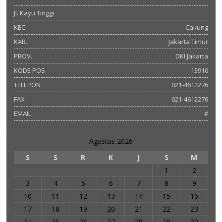
Jl. Kayu Tinggi
KEC.
Cakung
KAB.
Jakarta Timur
PROV.
DKI Jakarta
KODE POS
13910
TELEPON
021-4612276
FAX
021-4612276
EMAIL
#
Agustus 2026
S
S
R
K
J
S
M
1
2
3
4
5
6
7
8
9
10
11
12
13
14
15
16
17
18
19
20
21
22
23
24
25
26
27
28
29
30