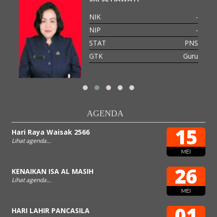
-
NIK
-
-
NIP
-
PNS
STAT
PNS
GTK
Guru
AGENDA
15
Hari Raya Waisak 2566
Lihat agenda...
MEI
26
KENAIKAN ISA AL MASIH
Lihat agenda...
MEI
01
HARI LAHIR PANCASILA