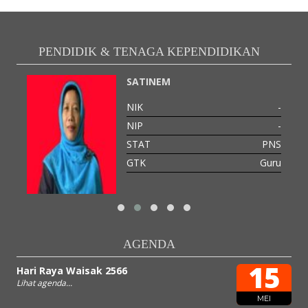
PENDIDIK & TENAGA KEPENDIDIKAN
SATINEM
-
NIK
-
-
NIP
-
PNS
STAT
PNS
Guru
GTK
Guru
AGENDA
15
Hari Raya Waisak 2566
Lihat agenda...
MEI