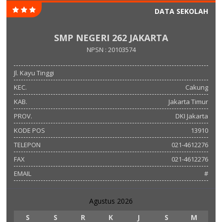
DATA SEKOLAH
SMP NEGERI 262 JAKARTA
NPSN : 20103574
Jl. Kayu Tinggi
KEC.
Cakung
KAB.
Jakarta Timur
PROV.
DKI Jakarta
KODE POS
13910
TELEPON
021-4612276
FAX
021-4612276
EMAIL
#
Agustus 2026
S
S
R
K
J
S
M