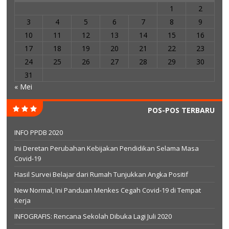
1
2
3
4
5
6
7
8
9
10
11
12
13
14
15
16
17
18
19
20
21
22
23
24
25
26
27
28
29
30
31
« Mei
POS-POS TERBARU
INFO PPDB 2020
Ini Deretan Perubahan Kebijakan Pendidikan Selama Masa
Covid-19
Hasil Survei Belajar dari Rumah Tunjukkan Angka Positif
New Normal, Ini Panduan Menkes Cegah Covid-19 di Tempat
Kerja
INFOGRAFIS: Rencana Sekolah Dibuka Lagi Juli 2020